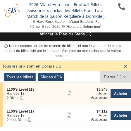
2026 Miami Hurricanes Football Billets
Saisonniers (Inclus des Billets Pour Tout
Match de la Saison Régulière à Domicile.)
Hard Rock Stadium,
Hard Rock Stadium, Miami Gardens, FL
mer 9 sep, 2026 @ 
mer 9 sep, 2026 @ [Horaire à Déterminer]
Afficher le Plan du Stade
Nous sommes un site de revente de billets, et non le vendeur de billets.
Le prix du billet listé par le tiers peut être plus ou moins cher que la valeur
nominale.
Tous les prix sont en Dollars US
Genre
Tous les billets
Sièges ADA
Tous les billets
Sièges ADA
Filtres
(1)
de
Billets
S
$3,845
L100's Level 118
$3,845
Afficher
e
chacun
Rangée 13
Acheter
chacun
Billet
c
2
2 Billets
Frais inclus
plus
Mobile
t
Billets
de
i
disponible
o
détails
S
$4,112
L100's Level 117
$4,112
n
Afficher
e
chacun
Rangée 17
Acheter
chacun
L
Billet
c
2
2 ou 4 Billets
Frais inclus
plus
1
Mobile
t
ou
0
de
i
4
0