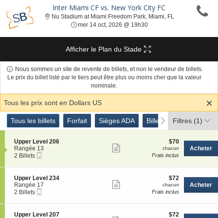
Inter Miami CF vs. New York City FC
Nu Stadium at M
Nu Stadium at Miami Freedom Park, Miami, FL
mer 14 oct, 2026 @ 19h30
mer 14 oct, 2026 @ 19h30
Afficher le Plan du Stade
Nous sommes un site de revente de billets, et non le vendeur de billets.
Le prix du billet listé par le tiers peut être plus ou moins cher que la valeur
nominale.
Tous les prix sont en Dollars US
Genre
Tous les billets
Forfait
Sièges ADA
Billets Parking
previous
next
Tous les billets
Forfait
Sièges ADA
Billets Parking
Filtres
(1)
de
Billets
S
$70
Upper Level 206
$70
Afficher
e
chacun
Rangée 13
Acheter
chacun
Billet
c
2
2 Billets
Frais inclus
plus
Mobile
t
Billets
de
i
disponible
o
détails
S
$72
Upper Level 234
$72
n
Afficher
e
chacun
Rangée 17
Acheter
chacun
U
Billet
c
2
2 Billets
Frais inclus
plus
p
Mobile
t
Billets
p
de
i
disponible
e
o
détails
S
$72
Upper Level 207
$72
r