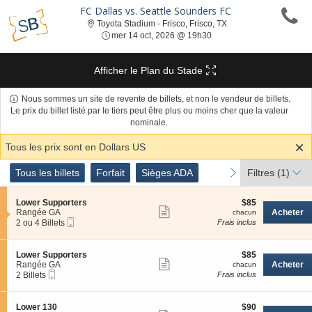
FC Dallas vs. Seattle Sounders FC
Toyota Stadium - Frisc
Toyota Stadium - Frisco, Frisco, TX
mer 14 oct, 2026 @ 19h30
mer 14 oct, 2026 @ 19h30
Afficher le Plan du Stade
Nous sommes un site de revente de billets, et non le vendeur de billets.
Le prix du billet listé par le tiers peut être plus ou moins cher que la valeur
nominale.
Tous les prix sont en Dollars US
Genre
Tous les billets
Forfait
Sièges ADA
previous
next
Tous les billets
Forfait
Sièges ADA
Filtres
(1)
de
Billets
S
$85
Lower Supporters
$85
Afficher
e
chacun
Rangée GA
Acheter
chacun
Billet
c
2
2 ou 4 Billets
Frais inclus
plus
Mobile
t
ou
de
i
4
o
Billets
détails
S
$85
Lower Supporters
$85
n
disponible
Afficher
e
chacun
Rangée GA
Acheter
chacun
L
Billet
c
2
2 Billets
Frais inclus
plus
o
Mobile
t
Billets
w
de
i
disponible
e
o
détails
S
$90
Lower 130
$90
r