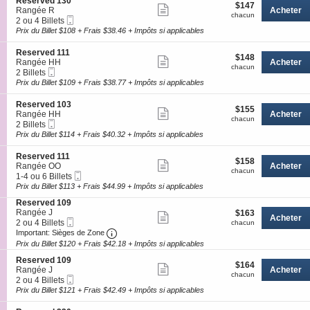
détails
S
Reserved 130
r
$147
$147
n
disponible
Afficher
e
Rangée R
Acheter
v
chacun
R
chacun
Billet
c
2
2 ou 4 Billets
e
plus
e
Mobile
t
ou
Prix du Billet $108 + Frais $38.46 + Impôts si applicables
d
s
de
i
4
2
e
o
Billets
2
détails
S
Reserved 111
r
$148
$148
n
disponible
Afficher
0
e
Rangée HH
Acheter
v
chacun
R
chacun
Billet
c
2
2 Billets
e
plus
e
Mobile
t
Billets
Prix du Billet $109 + Frais $38.77 + Impôts si applicables
d
s
de
i
disponible
2
e
o
3
détails
S
Reserved 103
r
$155
$155
n
Afficher
0
e
Rangée HH
Acheter
v
chacun
R
chacun
Billet
c
2
2 Billets
e
plus
e
Mobile
t
Billets
Prix du Billet $114 + Frais $40.32 + Impôts si applicables
d
s
de
i
disponible
1
e
o
3
détails
S
Reserved 111
r
$158
$158
n
Afficher
0
e
Rangée OO
Acheter
v
chacun
R
chacun
Billet
c
1
1-4 ou 6 Billets
e
plus
e
Mobile
t
à
Prix du Billet $113 + Frais $44.99 + Impôts si applicables
d
s
de
i
4
1
e
S
Reserved 109
o
ou
1
détails
r
e
Rangée J
$163
$163
n
6
Afficher
1
Acheter
v
Billet
c
2
chacun
2 ou 4 Billets
R
Billets
chacun
e
plus
Mobile
Important: Sièges de Zone, Ourvir l'avert
t
ou
e
disponible
Important: Sièges de Zone
d
i
4
s
Prix du Billet $120 + Frais $42.18 + Impôts si applicables
de
1
o
Billets
e
0
détails
S
n
disponible
Reserved 109
r
$164
$164
Afficher
3
e
R
Rangée J
Acheter
v
chacun
chacun
Billet
c
2
e
2 ou 4 Billets
e
plus
Mobile
t
ou
s
Prix du Billet $121 + Frais $42.49 + Impôts si applicables
d
de
i
4
e
1
o
Billets
r