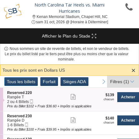
North Carolina Tar Heels vs. Miami
Hurricanes
Kenan Memorial St
Kenan Memorial Stadium, Chapel Hill, NC
sam 31 oct, 2026 
sam 31 oct, 2026 @ [Horaire à Déterminer]
Afficher le Plan du Stade
Nous sommes un site de revente de billets, et non le vendeur de billets.
Le prix du billet listé par le tiers peut être plus ou moins cher que la valeur
nominale.
Tous les prix sont en Dollars US
Genre
Tous les billets
Forfait
Sièges ADA
previous
next
Tous les billets
Forfait
Sièges ADA
Filtres
(1)
de
Billets
S
Reserved 220
$139
$139
Afficher
e
Rangée T
Acheter
chacun
chacun
Billet
c
2
2 ou 4 Billets
plus
Mobile
t
ou
Prix du Billet $102 + Frais $36.60 + Impôts si applicables
de
i
4
o
Billets
détails
S
Reserved 230
$140
$140
n
disponible
Afficher
e
Rangée D
Acheter
chacun
R
chacun
Billet
c
1
1-6 Billets
plus
e
Mobile
t
à
Prix du Billet $100 + Frais $39.95 + Impôts si applicables
s
de
i
6
e
o
Billets