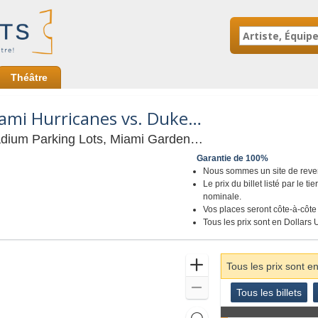
Théâtre
PARKING: Miami Hurricanes vs. Duke Blue Devils
Hard Rock Stadiu
ium Parking Lots, Miami Gardens, FL
Garantie de 100%
Nous sommes un site de revente
Le prix du billet listé par le t
nominale.
Vos places seront côte-à-côte 
Tous les prix sont en Dollars 
Zoomer
Tous les prix sont e
Dézoomer
Genre
Tous les billets
previous
Tous les billets
de
Billets
Réinitialiser