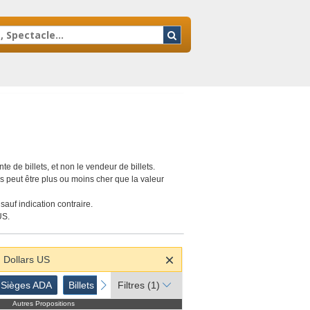
m Parking Lots, Miami Gardens, Florida
 de billets, et non le vendeur de billets.
iers peut être plus ou moins cher que la valeur
sauf indication contraire.
US.
n Dollars US
Sièges ADA
Billets Parking
next
Sièges ADA
Billets Parking
Filtres
(1)
Autres Propositions
Autres Propositions