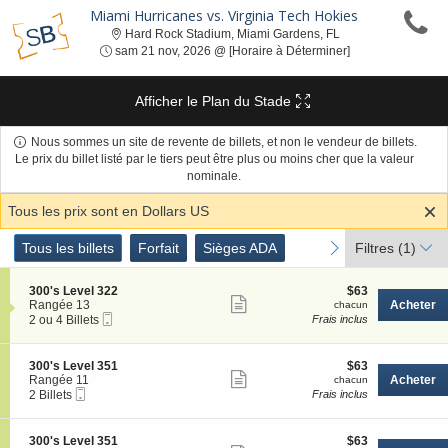
Miami Hurricanes vs. Virginia Tech Hokies
Hard Rock Stadium,
Hard Rock Stadium, Miami Gardens, FL
sam 21 nov, 2026 
sam 21 nov, 2026 @ [Horaire à Déterminer]
Afficher le Plan du Stade
Nous sommes un site de revente de billets, et non le vendeur de billets.
Le prix du billet listé par le tiers peut être plus ou moins cher que la valeur
nominale.
Tous les prix sont en Dollars US
Genre
Tous les billets
Forfait
Sièges ADA
previous
next
Tous les billets
Forfait
Sièges ADA
Filtres
(1)
de
Billets
S
$63
300's Level 322
$63
Afficher
e
chacun
Rangée 13
Acheter
chacun
Billet
c
2
2 ou 4 Billets
Frais inclus
plus
Mobile
t
ou
de
i
4
o
Billets
détails
S
$63
300's Level 351
$63
n
disponible
Afficher
e
chacun
Rangée 11
Acheter
chacun
3
Billet
c
2
2 Billets
Frais inclus
plus
0
Mobile
t
Billets
0
de
i
disponible
'
o
détails
S
$63
300's Level 351
$63
s