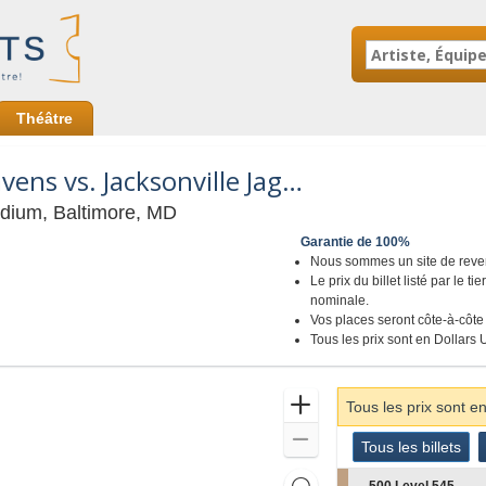
Théâtre
Baltimore Ravens vs. Jacksonville Jaguars
M&T Bank Stadium, Baltimore, Mar
dium, Baltimore, MD
Garantie de 100%
Nous sommes un site de revente
Le prix du billet listé par le t
nominale.
Vos places seront côte-à-côte 
Tous les prix sont en Dollars 
Zoomer
Tous les prix sont e
Dézoomer
Genre
Tous les billets
previous
Tous les billets
de
Billets
Réinitialiser
S