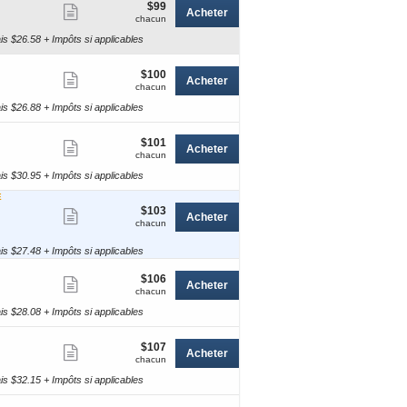
$99
$99
Afficher
Acheter
chacun
chacun
plus
ais $26.58 + Impôts si applicables
de
détails
$100
$100
Afficher
Acheter
chacun
chacun
et
plus
ile
ais $26.88 + Impôts si applicables
de
détails
$101
$101
Afficher
Acheter
chacun
chacun
llet
plus
obile
ais $30.95 + Impôts si applicables
de
E
détails
$103
$103
Afficher
Acheter
chacun
chacun
plus
ais $27.48 + Impôts si applicables
de
détails
$106
$106
Afficher
Acheter
chacun
chacun
plus
ais $28.08 + Impôts si applicables
de
détails
$107
$107
Afficher
Acheter
chacun
chacun
et
plus
ile
ais $32.15 + Impôts si applicables
de