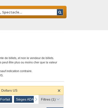
yland
 de billets, et non le vendeur de billets.
iers peut être plus ou moins cher que la valeur
sauf indication contraire.
US.
n Dollars US
Forfait
Sièges ADA
Titres d'Accès
next
Forfait
Sièges ADA
Titres d'Accès
Filtres
(1)