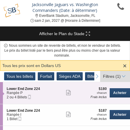
Jacksonville Jaguars vs. Washington
Commanders (Date: à déterminer)
EverBank Stadium, Jac
EverBank Stadium, Jacksonville, FL
sam 2 jan, 2027 @ 
sam 2 jan, 2027 @ [Horaire à Déterminer]
Afficher le Plan du Stade
Nous sommes un site de revente de billets, et non le vendeur de billets.
Le prix du billet listé par le tiers peut être plus ou moins cher que la valeur
nominale.
Tous les prix sont en Dollars US
Genre
Tous les billets
Forfait
Sièges ADA
Billets Parking
Titr
previous
next
Tous les billets
Forfait
Sièges ADA
Billets Parking
Filtres
(1)
Titre
de
Billets
S
$180
Lower End Zone 224
$180
Afficher
e
chacun
Rangée P
Acheter
chacun
Billet
c
2
2 ou 4 Billets
Frais inclus
plus
Mobile
t
ou
de
i
4
o
Billets
détails
S
$187
Lower End Zone 224
$187
n
disponible
Afficher
e
chacun
Rangée I
Acheter
chacun
L
Billet
c
1
1 Billet
Frais inclus
plus
o
Mobile
t
Billet
w
de
i
disponible
e