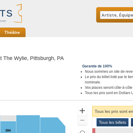
Théâtre
Citizens Live at The Wylie, P
at The Wylie, Pittsburgh, PA
Garantie de 100%
Nous sommes un site de revente
Le prix du billet listé par le t
nominale.
Vos places seront côte-à-côte 
Tous les prix sont en Dollars 
Zoomer
Tous les prix sont e
Dézoomer
Genre
Tous les billets
Tous les billets
de
Billets
Réinitialiser