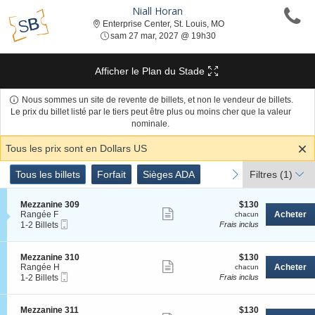
Niall Horan
Enterprise Center, St. L
Enterprise Center, St. Louis, MO
sam 27 mar, 2027 @ 19h
sam 27 mar, 2027 @ 19h30
Afficher le Plan du Stade
Nous sommes un site de revente de billets, et non le vendeur de billets.
Le prix du billet listé par le tiers peut être plus ou moins cher que la valeur
nominale.
Tous les prix sont en Dollars US
Genre
Tous les billets
Forfait
Sièges ADA
previous
next
Tous les billets
Forfait
Sièges ADA
Filtres
(1)
de
Billets
S
$130
Mezzanine 309
$130
Afficher
e
chacun
Rangée F
Acheter
chacun
Billet
c
1
1-2 Billets
Frais inclus
plus
Mobile
t
à
de
i
2
o
Billets
détails
S
$130
Mezzanine 310
$130
n
disponible
Afficher
e
chacun
Rangée H
Acheter
chacun
M
Billet
c
1
1-2 Billets
Frais inclus
plus
e
Mobile
t
à
z
de
i
2
z
o
Billets
détails
S
$130
Mezzanine 311
$130
a