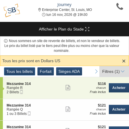
Journey
Enterprise Center, St. L
Enterprise Center, St. Louis, MO
lun 16 nov, 2026 @ 19h30
lun 16 nov, 2026 @ 19h30
Afficher le Plan du Stade
Nous sommes un site de revente de billets, et non le vendeur de billets.
Le prix du billet listé par le tiers peut être plus ou moins cher que la valeur
nominale.
Tous les prix sont en Dollars US
Genre
Tous les billets
Forfait
Sièges ADA
previous
next
Tous les billets
Forfait
Sièges ADA
Filtres
(1)
de
Billets
S
$116
Mezzanine 314
$116
Afficher
e
chacun
Rangée R
Acheter
chacun
Billet
c
2
2 Billets
Frais inclus
plus
Mobile
t
Billets
de
i
disponible
o
détails
S
$121
Mezzanine 314
$121
n
Afficher
e
chacun
Rangée Q
Acheter
chacun
M
Billet
c
1
1 ou 3 Billets
Frais inclus
plus
e
Mobile
t
ou
z
de
i
3
z
o
Billets
détails
S
$121
Mezzanine 314
$121
a