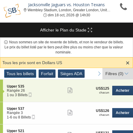
Jacksonville Jaguars vs. Houston Texans
Wem
Wembley Stadium, London, Greater London, United Kingdom
dim 18 oct, 2026 @ 14h30
dim 18 oct, 2026 @ 14h30
Afficher le Plan du Stade
Nous sommes un site de revente de billets, et non le vendeur de billets.
Le prix du billet listé par le tiers peut être plus ou moins cher que la valeur
nominale.
Tous les prix sont en Dollars US
Genre
Tous les billets
Forfait
Sièges ADA
previous
next
Tous les billets
Forfait
Sièges ADA
Filtres
(0)
de
Billets
S
Upper 535
US$125
US$125
Afficher
e
Rangée 26
Acheter
chacun
chacun
Billet
c
1
1 ou 3 Billets
plus
Mobile
t
ou
de
i
3
o
Billets
détails
S
Upper 537
US$126
US$126
n
disponible
Afficher
e
Rangée 3
Acheter
chacun
U
chacun
Billet
c
1
1-6 ou 8 Billets
plus
p
Mobile
t
à
p
de
i
6
e
o
ou
détails
S
Upper 521
r
US$131