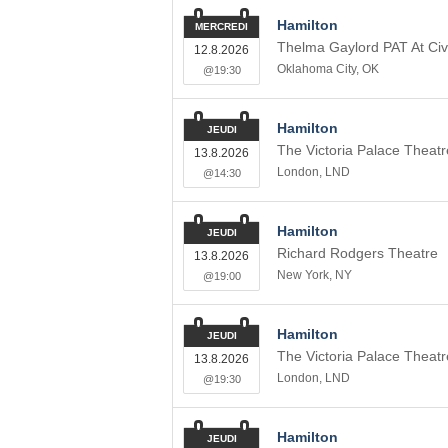
Hamilton
MERCREDI
Thelma Gaylord PAT At Civ
12.8.2026
Oklahoma City
,
OK
@19:30
Hamilton
JEUDI
The Victoria Palace Theatr
13.8.2026
London
,
LND
@14:30
Hamilton
JEUDI
Richard Rodgers Theatre
13.8.2026
New York
,
NY
@19:00
Hamilton
JEUDI
The Victoria Palace Theatr
13.8.2026
London
,
LND
@19:30
Hamilton
JEUDI