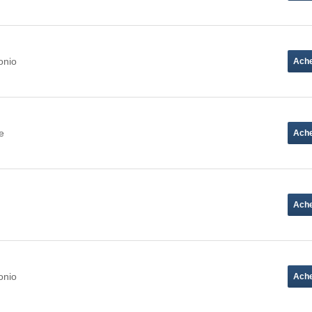
onio
e
onio