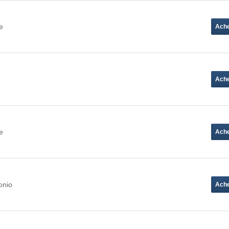
e
e
onio