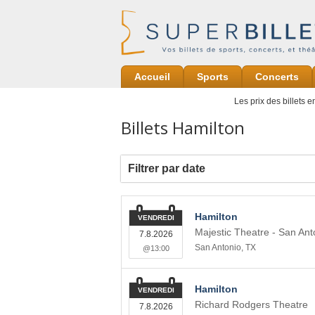
Accueil
Sports
Concerts
Les prix des billets 
Billets Hamilton
Filtrer par date
Hamilton
VENDREDI
Majestic Theatre - San Ant
7.8.2026
San Antonio
,
TX
@13:00
Hamilton
VENDREDI
Richard Rodgers Theatre
7.8.2026