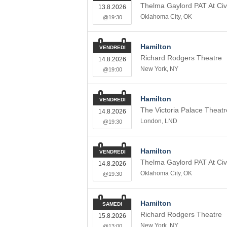
Thelma Gaylord PAT At Civ
13.8.2026
Oklahoma City
,
OK
@19:30
Hamilton
VENDREDI
Richard Rodgers Theatre
14.8.2026
New York
,
NY
@19:00
Hamilton
VENDREDI
The Victoria Palace Theatr
14.8.2026
London
,
LND
@19:30
Hamilton
VENDREDI
Thelma Gaylord PAT At Civ
14.8.2026
Oklahoma City
,
OK
@19:30
Hamilton
SAMEDI
Richard Rodgers Theatre
15.8.2026
New York
,
NY
@13:00