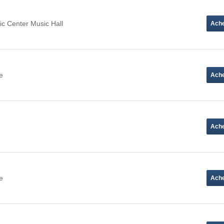
ic Center Music Hall
e
e