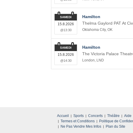
Hamilton
SAMEDI
Thelma Gaylord PAT At Civ
15.8.2026
Oklahoma City
,
OK
@13:30
Hamilton
SAMEDI
The Victoria Palace Theatr
15.8.2026
London
,
LND
@14:30
Accueil
Sports
Concerts
Théâtre
Aide
Termes et Conditions
Politique de Confiden
Ne Pas Vendre Mes Infos
Plan du Site