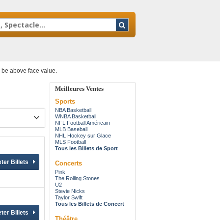
y be above face value.
Meilleures Ventes
Sports
NBA Basketball
WNBA Basketball
NFL Football Américain
MLB Baseball
NHL Hockey sur Glace
MLS Football
Tous les Billets de Sport
Concerts
Pink
The Rolling Stones
U2
Stevie Nicks
Taylor Swift
Tous les Billets de Concert
Théâtre