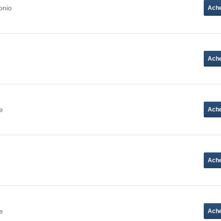
onio
e
e