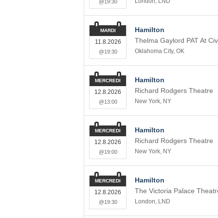
London
,
LND
@19:30
Hamilton
MARDI
Thelma Gaylord PAT At Civ
11.8.2026
Oklahoma City
,
OK
@19:30
Hamilton
MERCREDI
Richard Rodgers Theatre
12.8.2026
New York
,
NY
@13:00
Hamilton
MERCREDI
Richard Rodgers Theatre
12.8.2026
New York
,
NY
@19:00
Hamilton
MERCREDI
The Victoria Palace Theatr
12.8.2026
London
,
LND
@19:30