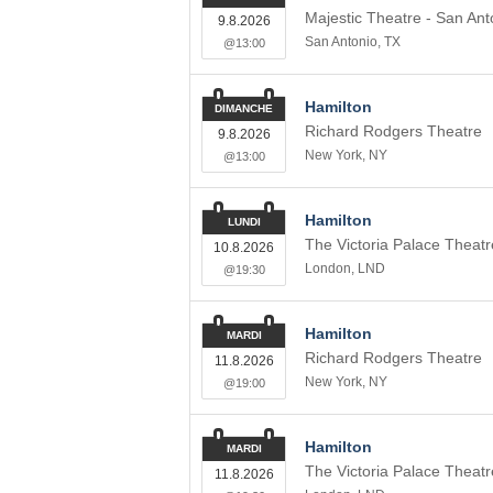
Majestic Theatre - San Ant
9.8.2026
San Antonio
,
TX
@13:00
Hamilton
DIMANCHE
Richard Rodgers Theatre
9.8.2026
New York
,
NY
@13:00
Hamilton
LUNDI
The Victoria Palace Theatr
10.8.2026
London
,
LND
@19:30
Hamilton
MARDI
Richard Rodgers Theatre
11.8.2026
New York
,
NY
@19:00
Hamilton
MARDI
The Victoria Palace Theatr
11.8.2026