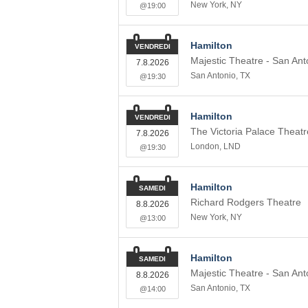
New York
,
NY
@19:00
Hamilton
VENDREDI
Majestic Theatre - San Ant
7.8.2026
San Antonio
,
TX
@19:30
Hamilton
VENDREDI
The Victoria Palace Theatr
7.8.2026
London
,
LND
@19:30
Hamilton
SAMEDI
Richard Rodgers Theatre
8.8.2026
New York
,
NY
@13:00
Hamilton
SAMEDI
Majestic Theatre - San Ant
8.8.2026
San Antonio
,
TX
@14:00