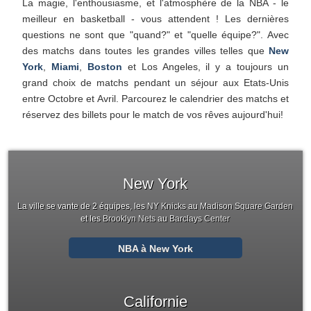
La magie, l'enthousiasme, et l'atmosphère de la NBA - le
meilleur en basketball - vous attendent ! Les dernières
questions ne sont que "quand?" et "quelle équipe?". Avec
des matchs dans toutes les grandes villes telles que
New
York
,
Miami
,
Boston
et Los Angeles, il y a toujours un
grand choix de matchs pendant un séjour aux Etats-Unis
entre Octobre et Avril. Parcourez le calendrier des matchs et
réservez des billets pour le match de vos rêves aujourd'hui!
New York
La ville se vante de 2 équipes, les
NY Knicks
au
Madison Square Garden
et les
Brooklyn Nets
au
Barclays Center
NBA à New York
Californie