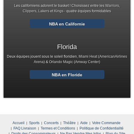
Les californiens adorent le basket ! Choisissez entre les
Warriors
,
Clippers
,
Lakers
et
Kings
- quatre équipes formidables
NBA en Californie
Florida
Deux équipes jouent sous le soleil floridien,
Miami Heat
(
AmericanAirlines
Arena
) &
Orlando Magic
(
Amway Center
)
NBA en Floride
Accueil
Sports
Concerts
Théâtre
Aide
Votre Commande
FAQ Livraison
Termes et Conditions
Politique de Confidentialité
Droits des Consommateurs
Ne Pas Vendre Mes Infos
Plan du Site