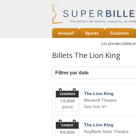
Accueil
Sports
Concerts
Les prix des billets 
Billets The Lion King
Filtrer par date
The Lion King
VENDREDI
Minskoff Theatre
7.8.2026
New York
,
NY
@20:00
The Lion King
SAMEDI
KeyBank State Theatre
8.8.2026