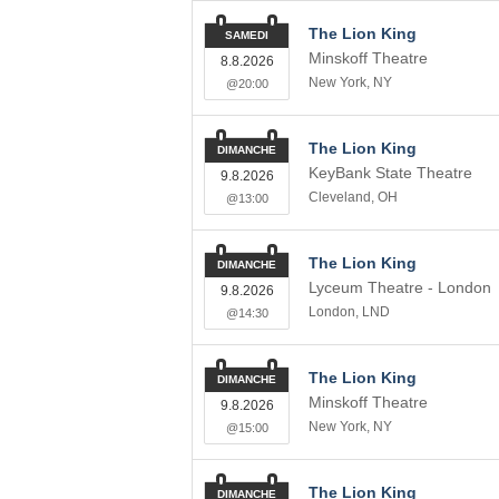
The Lion King
SAMEDI
Minskoff Theatre
8.8.2026
New York
,
NY
@20:00
The Lion King
DIMANCHE
KeyBank State Theatre
9.8.2026
Cleveland
,
OH
@13:00
The Lion King
DIMANCHE
Lyceum Theatre - London
9.8.2026
London
,
LND
@14:30
The Lion King
DIMANCHE
Minskoff Theatre
9.8.2026
New York
,
NY
@15:00
The Lion King
DIMANCHE