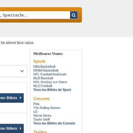
y be above face value.
Meilleures Ventes
Sports
NBA Basketball
WNBA Basketball
NFL Football Américain
MLB Baseball
NHL Hockey sur Glace
MLS Football
Tous les Billets de Sport
Concerts
Pink
The Rolling Stones
U2
Stevie Nicks
Taylor Swift
Tous les Billets de Concert
Théâtre