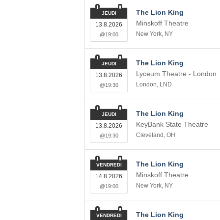
The Lion King
JEUDI
Minskoff Theatre
13.8.2026
New York
,
NY
@19:00
The Lion King
JEUDI
Lyceum Theatre - London
13.8.2026
London
,
LND
@19:30
The Lion King
JEUDI
KeyBank State Theatre
13.8.2026
Cleveland
,
OH
@19:30
The Lion King
VENDREDI
Minskoff Theatre
14.8.2026
New York
,
NY
@19:00
The Lion King
VENDREDI