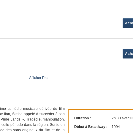
Afficher Plus
ltime comédie musicale dérivée du film
une lion, Simba appelé à succéder à son
Duration :
2h 30 avec u
 Pride Lands ». Tragédie, manipulation,
cette période dans la région. Sortie en
Début à Broadway :
1994
vec des sons originaux du film et de la