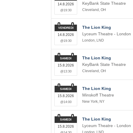
KeyBank State Theatre
14.8.2026
Cleveland
,
OH
@19:30
The Lion King
VENDREDI
Lyceum Theatre - London
14.8.2026
London
,
LND
@19:30
The Lion King
SAMEDI
KeyBank State Theatre
15.8.2026
Cleveland
,
OH
@13:30
The Lion King
SAMEDI
Minskoff Theatre
15.8.2026
New York
,
NY
@14:00
The Lion King
SAMEDI
Lyceum Theatre - London
15.8.2026
London
,
LND
@14:30