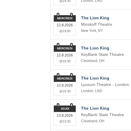
London
,
LND
@14:30
The Lion King
MERCREDI
Minskoff Theatre
12.8.2026
New York
,
NY
@19:00
The Lion King
MERCREDI
KeyBank State Theatre
12.8.2026
Cleveland
,
OH
@19:30
The Lion King
MERCREDI
Lyceum Theatre - London
12.8.2026
London
,
LND
@19:30
The Lion King
JEUDI
KeyBank State Theatre
13.8.2026
Cleveland
,
OH
@13:30