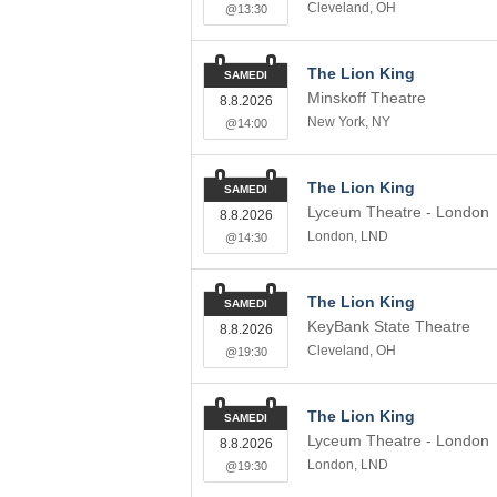
Cleveland
,
OH
@13:30
The Lion King
SAMEDI
Minskoff Theatre
8.8.2026
New York
,
NY
@14:00
The Lion King
SAMEDI
Lyceum Theatre - London
8.8.2026
London
,
LND
@14:30
The Lion King
SAMEDI
KeyBank State Theatre
8.8.2026
Cleveland
,
OH
@19:30
The Lion King
SAMEDI
Lyceum Theatre - London
8.8.2026
London
,
LND
@19:30