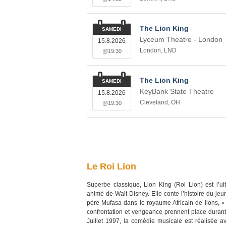
The Lion King
SAMEDI
Lyceum Theatre - London
15.8.2026
London
,
LND
@19:30
The Lion King
SAMEDI
KeyBank State Theatre
15.8.2026
Cleveland
,
OH
@19:30
Le Roi Lion
Superbe classique, Lion King (Roi Lion) est l’u
animé de Walt Disney. Elle conte l’histoire du je
père Mufasa dans le royaume Africain de lions, «
confrontation et vengeance prennent place durant 
Juillet 1997, la comédie musicale est réalisée a