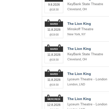
KeyBank State Theatre
9.8.2026
Cleveland
,
OH
@18:30
The Lion King
MARDI
Minskoff Theatre
11.8.2026
New York
,
NY
@19:00
The Lion King
MARDI
KeyBank State Theatre
11.8.2026
Cleveland
,
OH
@19:30
The Lion King
MARDI
Lyceum Theatre - London
11.8.2026
London
,
LND
@19:30
The Lion King
MERCREDI
Lyceum Theatre - London
12.8.2026