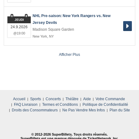
NHL Pre-saison: New York Rangers vs. New
JEUDI
Jersey Devils
24.9.2026
Madison Square Garden
@19:00
New York
,
NY
Afficher Plus
Accueil
Sports
Concerts
Théâtre
Aide
Votre Commande
FAQ Livraison
Termes et Conditions
Politique de Confidentialité
Droits des Consommateurs
Ne Pas Vendre Mes Infos
Plan du Site
© 2012-
2026 SuperBillets. Tous droits réservés.
SuperBillets est une marque déposée de TicketNetwork, Inc.