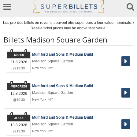
Les prix des billets en revente peuvent être supérieurs à leur valeur nominale. /
Resale ticket prices may be above face value.
Billets Madison Square Garden
Mumford and Sons & Medium Build
MARDI
Madison Square Garden
11.8.2026
New York
,
NY
@19:30
Mumford and Sons & Medium Build
MERCREDI
Madison Square Garden
12.8.2026
New York
,
NY
@19:30
Mumford and Sons & Medium Build
JEUDI
Madison Square Garden
13.8.2026
New York
,
NY
@19:30