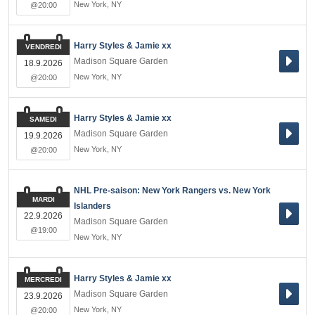
New York
,
NY
@20:00
Harry Styles & Jamie xx
VENDREDI
Madison Square Garden
18.9.2026
New York
,
NY
@20:00
Harry Styles & Jamie xx
SAMEDI
Madison Square Garden
19.9.2026
New York
,
NY
@20:00
NHL Pre-saison: New York Rangers vs. New York
MARDI
Islanders
22.9.2026
Madison Square Garden
@19:00
New York
,
NY
Harry Styles & Jamie xx
MERCREDI
Madison Square Garden
23.9.2026
New York
,
NY
@20:00