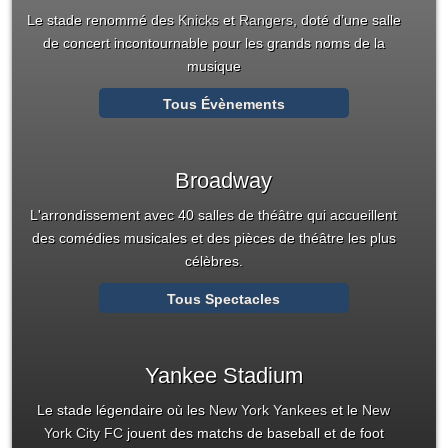
Le stade renommé des
Knicks
et
Rangers
, doté d’une salle
de concert incontournable pour les grands noms de la
musique
Tous Évènements
Broadway
L'arrondissement avec 40 salles de théâtre qui accueillent
des comédies musicales et des pièces de théâtre les plus
célèbres.
Tous Spectacles
Yankee Stadium
Le stade légendaire où les
New York Yankees
et le
New
York City FC
jouent des matchs de baseball et de foot