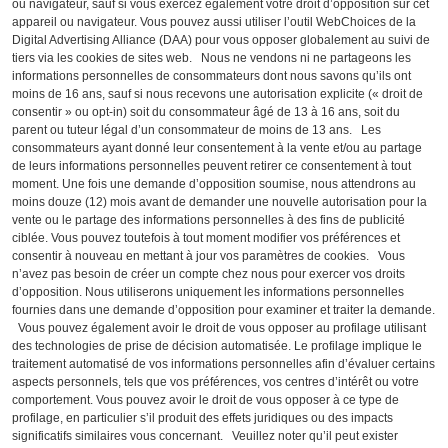
ou navigateur, sauf si vous exercez également votre droit d’opposition sur cet
appareil ou navigateur. Vous pouvez aussi utiliser l’outil WebChoices de la
Digital Advertising Alliance (DAA) pour vous opposer globalement au suivi de
tiers via les cookies de sites web. Nous ne vendons ni ne partageons les
informations personnelles de consommateurs dont nous savons qu’ils ont
moins de 16 ans, sauf si nous recevons une autorisation explicite (« droit de
consentir » ou opt-in) soit du consommateur âgé de 13 à 16 ans, soit du
parent ou tuteur légal d’un consommateur de moins de 13 ans. Les
consommateurs ayant donné leur consentement à la vente et/ou au partage
de leurs informations personnelles peuvent retirer ce consentement à tout
moment. Une fois une demande d’opposition soumise, nous attendrons au
moins douze (12) mois avant de demander une nouvelle autorisation pour la
vente ou le partage des informations personnelles à des fins de publicité
ciblée. Vous pouvez toutefois à tout moment modifier vos préférences et
consentir à nouveau en mettant à jour vos paramètres de cookies. Vous
n’avez pas besoin de créer un compte chez nous pour exercer vos droits
d’opposition. Nous utiliserons uniquement les informations personnelles
fournies dans une demande d’opposition pour examiner et traiter la demande.
Vous pouvez également avoir le droit de vous opposer au profilage utilisant
des technologies de prise de décision automatisée. Le profilage implique le
traitement automatisé de vos informations personnelles afin d’évaluer certains
aspects personnels, tels que vos préférences, vos centres d’intérêt ou votre
comportement. Vous pouvez avoir le droit de vous opposer à ce type de
profilage, en particulier s’il produit des effets juridiques ou des impacts
significatifs similaires vous concernant. Veuillez noter qu’il peut exister