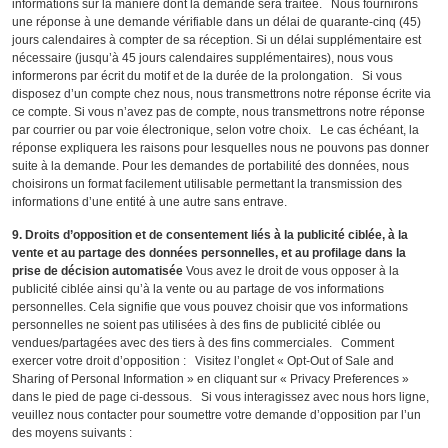
informations sur la manière dont la demande sera traitée. Nous fournirons
une réponse à une demande vérifiable dans un délai de quarante-cinq (45)
jours calendaires à compter de sa réception. Si un délai supplémentaire est
nécessaire (jusqu’à 45 jours calendaires supplémentaires), nous vous
informerons par écrit du motif et de la durée de la prolongation. Si vous
disposez d’un compte chez nous, nous transmettrons notre réponse écrite via
ce compte. Si vous n’avez pas de compte, nous transmettrons notre réponse
par courrier ou par voie électronique, selon votre choix. Le cas échéant, la
réponse expliquera les raisons pour lesquelles nous ne pouvons pas donner
suite à la demande. Pour les demandes de portabilité des données, nous
choisirons un format facilement utilisable permettant la transmission des
informations d’une entité à une autre sans entrave.
9. Droits d’opposition et de consentement liés à la publicité ciblée, à la
vente et au partage des données personnelles, et au profilage dans la
prise de décision automatisée
Vous avez le droit de vous opposer à la
publicité ciblée ainsi qu’à la vente ou au partage de vos informations
personnelles. Cela signifie que vous pouvez choisir que vos informations
personnelles ne soient pas utilisées à des fins de publicité ciblée ou
vendues/partagées avec des tiers à des fins commerciales. Comment
exercer votre droit d’opposition : Visitez l’onglet « Opt-Out of Sale and
Sharing of Personal Information » en cliquant sur « Privacy Preferences »
dans le pied de page ci-dessous. Si vous interagissez avec nous hors ligne,
veuillez nous contacter pour soumettre votre demande d’opposition par l’un
des moyens suivants :