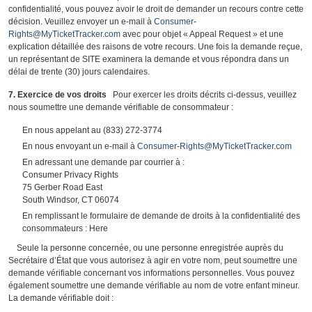
confidentialité, vous pouvez avoir le droit de demander un recours contre cette
décision. Veuillez envoyer un e-mail à
Consumer-
Rights@MyTicketTracker.com
avec pour objet « Appeal Request » et une
explication détaillée des raisons de votre recours. Une fois la demande reçue,
un représentant de SITE examinera la demande et vous répondra dans un
délai de trente (30) jours calendaires.
7. Exercice de vos droits
Pour exercer les droits décrits ci-dessus, veuillez
nous soumettre une demande vérifiable de consommateur :
En nous appelant au (833) 272-3774
En nous envoyant un e-mail à
Consumer-Rights@MyTicketTracker.com
En adressant une demande par courrier à :
Consumer Privacy Rights
75 Gerber Road East
South Windsor, CT 06074
En remplissant le formulaire de demande de droits à la confidentialité des
consommateurs : Here
Seule la personne concernée, ou une personne enregistrée auprès du
Secrétaire d’État que vous autorisez à agir en votre nom, peut soumettre une
demande vérifiable concernant vos informations personnelles. Vous pouvez
également soumettre une demande vérifiable au nom de votre enfant mineur.
La demande vérifiable doit :