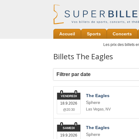
Accueil
Sports
Concerts
Les prix des billets 
Billets The Eagles
Filtrer par date
The Eagles
VENDREDI
Sphere
18.9.2026
Las Vegas
,
NV
@20:30
The Eagles
SAMEDI
Sphere
19.9.2026