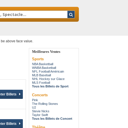
y be above face value.
Meilleures Ventes
Sports
NBA Basketball
WNBA Basketball
NFL Football Américain
MLB Baseball
NHL Hockey sur Glace
MLS Football
Tous les Billets de Sport
Concerts
Pink
The Rolling Stones
U2
Stevie Nicks
Taylor Swift
Tous les Billets de Concert
Théâtre