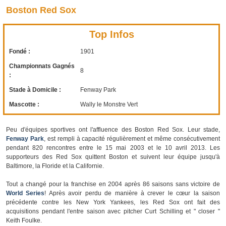
Boston Red Sox
Top Infos
Fondé :
1901
Championnats Gagnés
8
:
Stade à Domicile :
Fenway Park
Mascotte :
Wally le Monstre Vert
Peu d'équipes sportives ont l'affluence des Boston Red Sox. Leur stade,
Fenway Park
, est rempli à capacité régulièrement et même consécutivement
pendant 820 rencontres entre le 15 mai 2003 et le 10 avril 2013. Les
supporteurs des Red Sox quittent Boston et suivent leur équipe jusqu'à
Baltimore, la Floride et la Californie.
Tout a changé pour la franchise en 2004 après 86 saisons sans victoire de
World Series
! Après avoir perdu de manière à crever le cœur la saison
précédente contre les New York Yankees, les Red Sox ont fait des
acquisitions pendant l'entre saison avec pitcher Curt Schilling et " closer "
Keith Foulke.