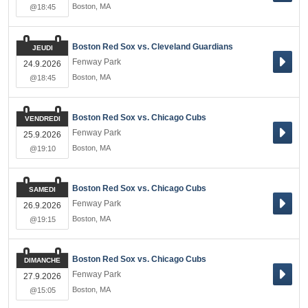
Boston
,
MA
@18:45
Boston Red Sox vs. Cleveland Guardians
JEUDI
Fenway Park
24.9.2026
Boston
,
MA
@18:45
Boston Red Sox vs. Chicago Cubs
VENDREDI
Fenway Park
25.9.2026
Boston
,
MA
@19:10
Boston Red Sox vs. Chicago Cubs
SAMEDI
Fenway Park
26.9.2026
Boston
,
MA
@19:15
Boston Red Sox vs. Chicago Cubs
DIMANCHE
Fenway Park
27.9.2026
Boston
,
MA
@15:05