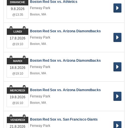
Boston Red Sox vs. Athletics
DIMANCHE
Fenway Park
9.8.2026
Boston
,
MA
@13:35
Boston Red Sox vs. Arizona Diamondbacks
LUNDI
Fenway Park
17.8.2026
Boston
,
MA
@19:10
Boston Red Sox vs. Arizona Diamondbacks
MARDI
Fenway Park
18.8.2026
Boston
,
MA
@19:10
Boston Red Sox vs. Arizona Diamondbacks
MERCREDI
Fenway Park
19.8.2026
Boston
,
MA
@16:10
Boston Red Sox vs. San Francisco Giants
VENDREDI
Fenway Park
21.8.2026