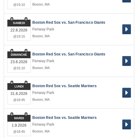
Boston
,
MA
@19:10
Boston Red Sox vs. San Francisco Giants
SAMEDI
Fenway Park
22.8.2026
Boston
,
MA
@19:15
Boston Red Sox vs. San Francisco Giants
DIMANCHE
Fenway Park
23.8.2026
Boston
,
MA
@15:10
Boston Red Sox vs. Seattle Mariners
LUNDI
Fenway Park
31.8.2026
Boston
,
MA
@18:45
Boston Red Sox vs. Seattle Mariners
MARDI
Fenway Park
1.9.2026
Boston
,
MA
@18:45