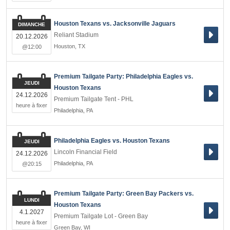
Houston Texans vs. Jacksonville Jaguars
DIMANCHE
Reliant Stadium
20.12.2026
Houston
,
TX
@12:00
Premium Tailgate Party: Philadelphia Eagles vs.
JEUDI
Houston Texans
24.12.2026
Premium Tailgate Tent - PHL
heure à fixer
Philadelphia
,
PA
Philadelphia Eagles vs. Houston Texans
JEUDI
Lincoln Financial Field
24.12.2026
Philadelphia
,
PA
@20:15
Premium Tailgate Party: Green Bay Packers vs.
LUNDI
Houston Texans
4.1.2027
Premium Tailgate Lot - Green Bay
heure à fixer
Green Bay
,
WI