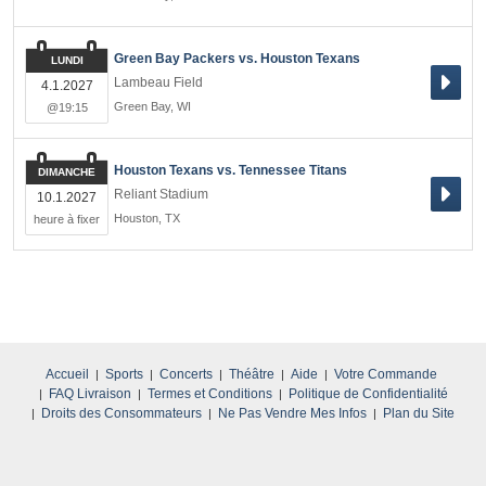
Green Bay Packers vs. Houston Texans
LUNDI
Lambeau Field
4.1.2027
Green Bay
,
WI
@19:15
Houston Texans vs. Tennessee Titans
DIMANCHE
Reliant Stadium
10.1.2027
Houston
,
TX
heure à fixer
Accueil
Sports
Concerts
Théâtre
Aide
Votre Commande
FAQ Livraison
Termes et Conditions
Politique de Confidentialité
Droits des Consommateurs
Ne Pas Vendre Mes Infos
Plan du Site