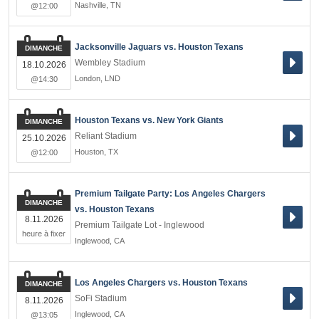
Nashville
,
TN
@12:00
Jacksonville Jaguars vs. Houston Texans
DIMANCHE
Wembley Stadium
18.10.2026
London
,
LND
@14:30
Houston Texans vs. New York Giants
DIMANCHE
Reliant Stadium
25.10.2026
Houston
,
TX
@12:00
Premium Tailgate Party: Los Angeles Chargers
DIMANCHE
vs. Houston Texans
8.11.2026
Premium Tailgate Lot - Inglewood
heure à fixer
Inglewood
,
CA
Los Angeles Chargers vs. Houston Texans
DIMANCHE
SoFi Stadium
8.11.2026
Inglewood
,
CA
@13:05