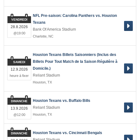
NFL Pre-saison: Carolina Panthers vs. Houston
VENDREDI
Texans
28.8.2026
Bank Of America Stadium
@19:00
Charlotte
,
NC
Houston Texans Billets Saisonniers (Inclus des
Billets Pour Tout Match de la Saison Régulière à
SAMEDI
Domicile.)
12.9.2026
Reliant Stadium
heure à fixer
Houston
,
TX
Houston Texans vs. Buffalo Bills
DIMANCHE
Reliant Stadium
13.9.2026
Houston
,
TX
@12:00
Houston Texans vs. Cincinnati Bengals
DIMANCHE
Reliant Stadium