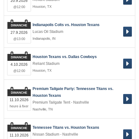
20.9.2026
Houston
,
TX
@12:00
Indianapolis Colts vs. Houston Texans
DIMANCHE
Lucas Oil Stadium
27.9.2026
Indianapolis
,
IN
@13:00
Houston Texans vs. Dallas Cowboys
DIMANCHE
Reliant Stadium
4.10.2026
Houston
,
TX
@12:00
Premium Tailgate Party: Tennessee Titans vs.
DIMANCHE
Houston Texans
11.10.2026
Premium Tailgate Tent - Nashville
heure à fixer
Nashville
,
TN
Tennessee Titans vs. Houston Texans
DIMANCHE
Nissan Stadium - Nashville
11.10.2026