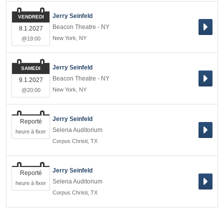
Jerry Seinfeld
VENDREDI
Beacon Theatre - NY
8.1.2027
New York
,
NY
@19:00
Jerry Seinfeld
SAMEDI
Beacon Theatre - NY
9.1.2027
New York
,
NY
@20:00
Jerry Seinfeld
Reporté
Selena Auditorium
heure à fixer
Corpus Christi
,
TX
Jerry Seinfeld
Reporté
Selena Auditorium
heure à fixer
Corpus Christi
,
TX