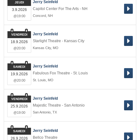
Jerry Seinfeld
JEUDI
Capitol Center For The Arts - NH
3.9.2026
Concord
,
NH
@19:00
Jerry Seinfeld
VENDREDI
Starlight Theatre - Kansas City
18.9.2026
Kansas City
,
MO
@20:00
Jerry Seinfeld
SAMEDI
Fabulous Fox Theatre - St. Louis
19.9.2026
St. Louis
,
MO
@20:00
Jerry Seinfeld
VENDREDI
Majestic Theatre - San Antonio
25.9.2026
San Antonio
,
TX
@19:00
Jerry Seinfeld
SAMEDI
Bellco Theatre
26.9.2026