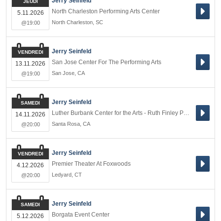
Jerry Seinfeld
JEUDI
North Charleston Performing Arts Center
5.11.2026
North Charleston
,
SC
@19:00
Jerry Seinfeld
VENDREDI
San Jose Center For The Performing Arts
13.11.2026
San Jose
,
CA
@19:00
Jerry Seinfeld
SAMEDI
Luther Burbank Center for the Arts - Ruth Finley Person Theater
14.11.2026
Santa Rosa
,
CA
@20:00
Jerry Seinfeld
VENDREDI
Premier Theater At Foxwoods
4.12.2026
Ledyard
,
CT
@20:00
Jerry Seinfeld
SAMEDI
Borgata Event Center
5.12.2026