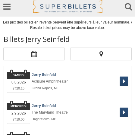
Les prix des billets en revente peuvent être supérieurs à leur valeur nominale. /
Resale ticket prices may be above face value.
Billets Jerry Seinfeld
Jerry Seinfeld
SAMEDI
Acrisure Amphitheater
8.8.2026
Grand Rapids
,
MI
@20:15
Jerry Seinfeld
MERCREDI
The Maryland Theatre
2.9.2026
Hagerstown
,
MD
@19:00