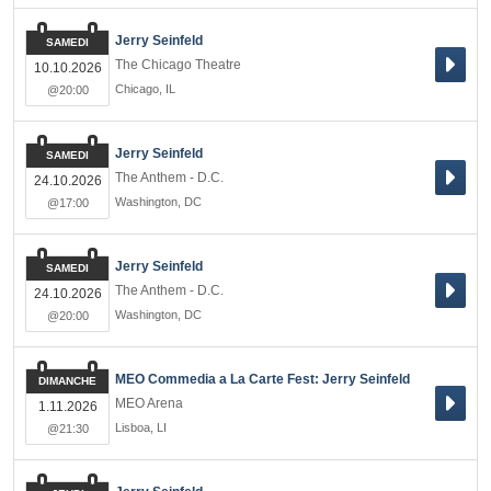
Jerry Seinfeld
SAMEDI
The Chicago Theatre
10.10.2026
Chicago
,
IL
@20:00
Jerry Seinfeld
SAMEDI
The Anthem - D.C.
24.10.2026
Washington
,
DC
@17:00
Jerry Seinfeld
SAMEDI
The Anthem - D.C.
24.10.2026
Washington
,
DC
@20:00
MEO Commedia a La Carte Fest: Jerry Seinfeld
DIMANCHE
MEO Arena
1.11.2026
Lisboa
,
LI
@21:30