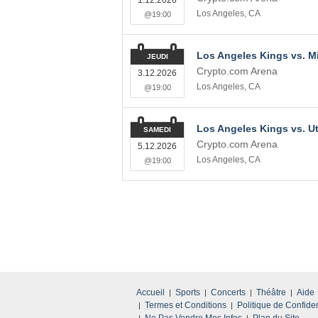
1.12.2026
Los Angeles
,
CA
@19:00
Los Angeles Kings vs. M
JEUDI
Crypto.com Arena
3.12.2026
Los Angeles
,
CA
@19:00
Los Angeles Kings vs. 
SAMEDI
Crypto.com Arena
5.12.2026
Los Angeles
,
CA
@19:00
Accueil
Sports
Concerts
Théâtre
Aide
Termes et Conditions
Politique de Confiden