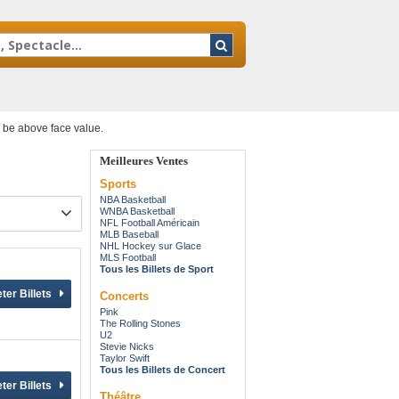
y be above face value.
Meilleures Ventes
Sports
NBA Basketball
WNBA Basketball
NFL Football Américain
MLB Baseball
NHL Hockey sur Glace
MLS Football
Tous les Billets de Sport
Concerts
Pink
The Rolling Stones
U2
Stevie Nicks
Taylor Swift
Tous les Billets de Concert
Théâtre