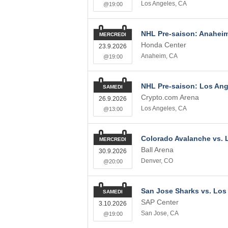
Los Angeles
,
CA
@19:00
NHL Pre-saison: Anaheim
MERCREDI
Honda Center
23.9.2026
Anaheim
,
CA
@19:00
NHL Pre-saison: Los Ang
SAMEDI
Crypto.com Arena
26.9.2026
Los Angeles
,
CA
@13:00
Colorado Avalanche vs. 
MERCREDI
Ball Arena
30.9.2026
Denver
,
CO
@20:00
San Jose Sharks vs. Los
SAMEDI
SAP Center
3.10.2026
San Jose
,
CA
@19:00