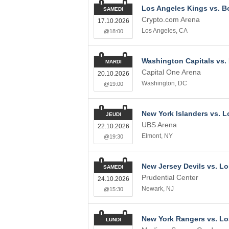
Los Angeles Kings vs. B
SAMEDI
Crypto.com Arena
17.10.2026
Los Angeles
,
CA
@18:00
Washington Capitals vs.
MARDI
Capital One Arena
20.10.2026
Washington
,
DC
@19:00
New York Islanders vs. 
JEUDI
UBS Arena
22.10.2026
Elmont
,
NY
@19:30
New Jersey Devils vs. L
SAMEDI
Prudential Center
24.10.2026
Newark
,
NJ
@15:30
New York Rangers vs. Lo
LUNDI