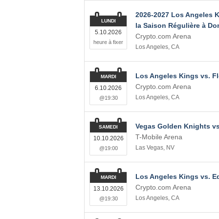
2026-2027 Los Angeles Ki
LUNDI
la Saison Régulière à Dom
5.10.2026
Crypto.com Arena
heure à fixer
Los Angeles
,
CA
Los Angeles Kings vs. Fl
MARDI
Crypto.com Arena
6.10.2026
Los Angeles
,
CA
@19:30
Vegas Golden Knights vs
SAMEDI
T-Mobile Arena
10.10.2026
Las Vegas
,
NV
@19:00
Los Angeles Kings vs. E
MARDI
Crypto.com Arena
13.10.2026
Los Angeles
,
CA
@19:30