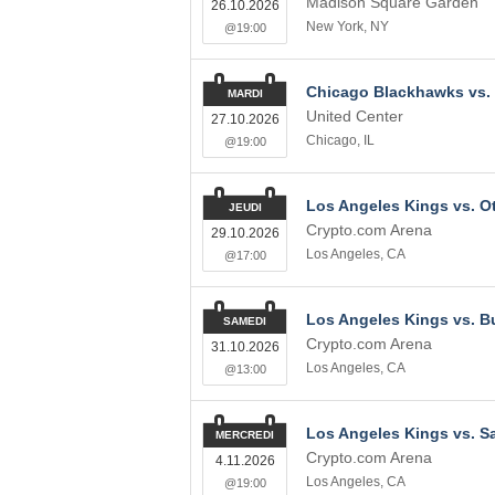
Madison Square Garden
26.10.2026
New York
,
NY
@19:00
Chicago Blackhawks vs.
MARDI
United Center
27.10.2026
Chicago
,
IL
@19:00
Los Angeles Kings vs. O
JEUDI
Crypto.com Arena
29.10.2026
Los Angeles
,
CA
@17:00
Los Angeles Kings vs. B
SAMEDI
Crypto.com Arena
31.10.2026
Los Angeles
,
CA
@13:00
Los Angeles Kings vs. S
MERCREDI
Crypto.com Arena
4.11.2026
Los Angeles
,
CA
@19:00