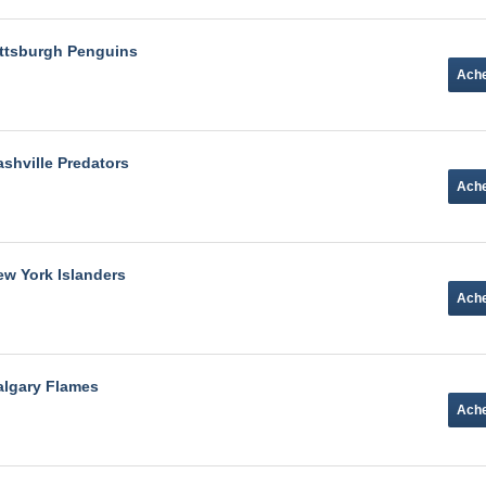
ittsburgh Penguins
shville Predators
ew York Islanders
algary Flames