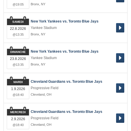
Bronx
,
NY
@19:05
New York Yankees vs. Toronto Blue Jays
SAMEDI
Yankee Stadium
22.8.2026
Bronx
,
NY
@13:35
New York Yankees vs. Toronto Blue Jays
DIMANCHE
Yankee Stadium
23.8.2026
Bronx
,
NY
@13:35
Cleveland Guardians vs. Toronto Blue Jays
MARDI
Progressive Field
1.9.2026
Cleveland
,
OH
@18:40
Cleveland Guardians vs. Toronto Blue Jays
MERCREDI
Progressive Field
2.9.2026
Cleveland
,
OH
@18:40