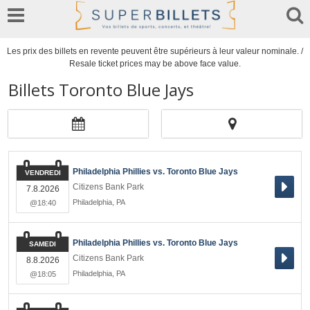
Les prix des billets en revente peuvent être supérieurs à leur valeur nominale. /
Resale ticket prices may be above face value.
Billets Toronto Blue Jays
Philadelphia Phillies vs. Toronto Blue Jays
VENDREDI
Citizens Bank Park
7.8.2026
Philadelphia
,
PA
@18:40
Philadelphia Phillies vs. Toronto Blue Jays
SAMEDI
Citizens Bank Park
8.8.2026
Philadelphia
,
PA
@18:05