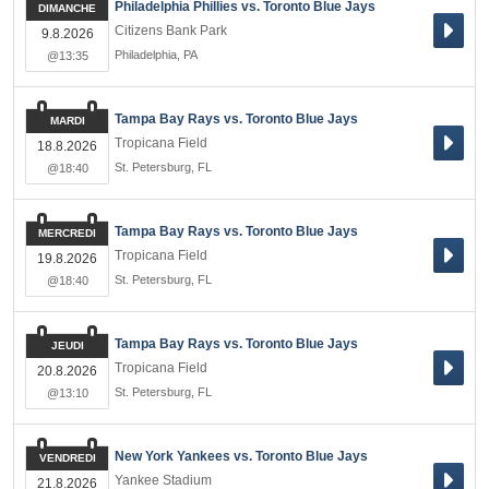
Philadelphia Phillies vs. Toronto Blue Jays
DIMANCHE
Citizens Bank Park
9.8.2026
Philadelphia
,
PA
@13:35
Tampa Bay Rays vs. Toronto Blue Jays
MARDI
Tropicana Field
18.8.2026
St. Petersburg
,
FL
@18:40
Tampa Bay Rays vs. Toronto Blue Jays
MERCREDI
Tropicana Field
19.8.2026
St. Petersburg
,
FL
@18:40
Tampa Bay Rays vs. Toronto Blue Jays
JEUDI
Tropicana Field
20.8.2026
St. Petersburg
,
FL
@13:10
New York Yankees vs. Toronto Blue Jays
VENDREDI
Yankee Stadium
21.8.2026