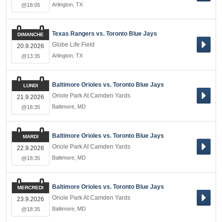
Arlington
,
TX
@18:05
Texas Rangers vs. Toronto Blue Jays
DIMANCHE
Globe Life Field
20.9.2026
Arlington
,
TX
@13:35
Baltimore Orioles vs. Toronto Blue Jays
LUNDI
Oriole Park At Camden Yards
21.9.2026
Baltimore
,
MD
@18:35
Baltimore Orioles vs. Toronto Blue Jays
MARDI
Oriole Park At Camden Yards
22.9.2026
Baltimore
,
MD
@18:35
Baltimore Orioles vs. Toronto Blue Jays
MERCREDI
Oriole Park At Camden Yards
23.9.2026
Baltimore
,
MD
@18:35