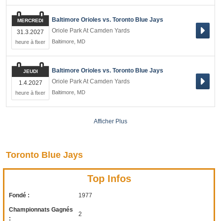
Baltimore Orioles vs. Toronto Blue Jays
MERCREDI
Oriole Park At Camden Yards
31.3.2027
Baltimore
,
MD
heure à fixer
Baltimore Orioles vs. Toronto Blue Jays
JEUDI
Oriole Park At Camden Yards
1.4.2027
Baltimore
,
MD
heure à fixer
Afficher Plus
Toronto Blue Jays
Top Infos
Fondé :
1977
Championnats Gagnés
2
: