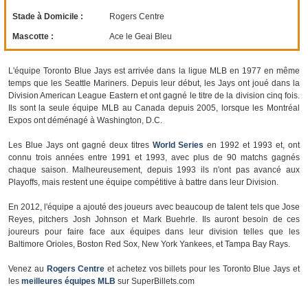
Stade à Domicile :
Rogers Centre
Mascotte :
Ace le Geai Bleu
L'équipe Toronto Blue Jays est arrivée dans la ligue MLB en 1977 en même
temps que les Seattle Mariners. Depuis leur début, les Jays ont joué dans la
Division American League Eastern et ont gagné le titre de la division cinq fois.
Ils sont la seule équipe MLB au Canada depuis 2005, lorsque les Montréal
Expos ont déménagé à Washington, D.C.
Les Blue Jays ont gagné deux titres
World Series
en 1992 et 1993 et, ont
connu trois années entre 1991 et 1993, avec plus de 90 matchs gagnés
chaque saison. Malheureusement, depuis 1993 ils n'ont pas avancé aux
Playoffs, mais restent une équipe compétitive à battre dans leur Division.
En 2012, l'équipe a ajouté des joueurs avec beaucoup de talent tels que Jose
Reyes, pitchers Josh Johnson et Mark Buehrle. Ils auront besoin de ces
joureurs pour faire face aux équipes dans leur division telles que les
Baltimore Orioles, Boston Red Sox, New York Yankees, et Tampa Bay Rays.
Venez au
Rogers Centre
et achetez vos billets pour les Toronto Blue Jays et
les
meilleures équipes MLB
sur SuperBillets.com